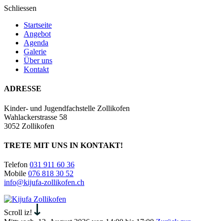
Schliessen
Startseite
Angebot
Agenda
Galerie
Über uns
Kontakt
ADRESSE
Kinder- und Jugendfachstelle Zollikofen
Wahlackerstrasse 58
3052 Zollikofen
TRETE MIT UNS IN KONTAKT!
Telefon
031 911 60 36
Mobile
076 818 30 52
info@kijufa-zollikofen.ch
Kijufa
Zollikofen
Scroll iz!