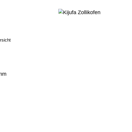
Kijufa
Zollikofen
rsicht
omm