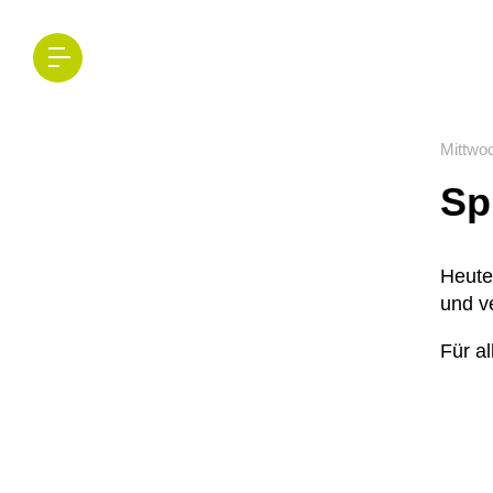
Mittwoc
Sp
Heute
und ve
Für al