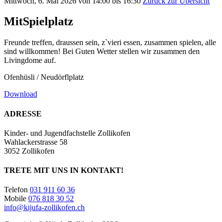
Mittwoch, 6. Mai 2026 von 14:00 bis 16:30
Zurück zur Übersicht
MitSpielplatz
Freunde treffen, draussen sein, z`vieri essen, zusammen spielen, alle
sind willkommen! Bei Guten Wetter stellen wir zusammen den
Livingdome auf.
Ofenhüsli / Neudörflplatz
Download
ADRESSE
Kinder- und Jugendfachstelle Zollikofen
Wahlackerstrasse 58
3052 Zollikofen
TRETE MIT UNS IN KONTAKT!
Telefon
031 911 60 36
Mobile
076 818 30 52
info@kijufa-zollikofen.ch