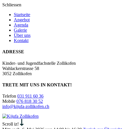
Schliessen
Startseite
Angebot
Agenda
Galerie
Über uns
Kontakt
ADRESSE
Kinder- und Jugendfachstelle Zollikofen
Wahlackerstrasse 58
3052 Zollikofen
TRETE MIT UNS IN KONTAKT!
Telefon
031 911 60 36
Mobile
076 818 30 52
info@kijufa-zollikofen.ch
Kijufa
Zollikofen
Scroll iz!