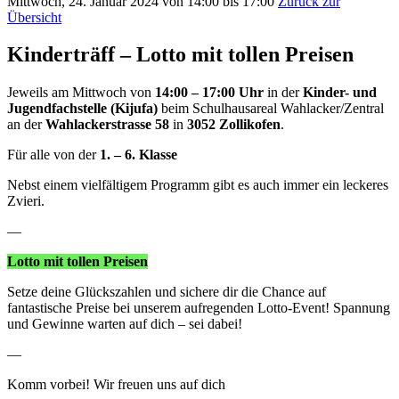
Mittwoch, 24. Januar 2024 von 14:00 bis 17:00
Zurück zur
Übersicht
Kinderträff – Lotto mit tollen Preisen
Jeweils am Mittwoch von
14:00 – 17:00 Uhr
in der
Kinder- und
Jugendfachstelle (Kijufa)
beim Schulhausareal Wahlacker/Zentral
an der
Wahlackerstrasse 58
in
3052 Zollikofen
.
Für alle von der
1. – 6. Klasse
Nebst einem vielfältigem Programm gibt es auch immer ein leckeres
Zvieri.
—
Lotto mit tollen Preisen
Setze deine Glückszahlen und sichere dir die Chance auf
fantastische Preise bei unserem aufregenden Lotto-Event! Spannung
und Gewinne warten auf dich – sei dabei!
—
Komm vorbei! Wir freuen uns auf dich