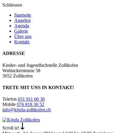
Schliessen
Startseite
Angebot
Agenda
Galerie
Über uns
Kontakt
ADRESSE
Kinder- und Jugendfachstelle Zollikofen
Wahlackerstrasse 58
3052 Zollikofen
TRETE MIT UNS IN KONTAKT!
Telefon
031 911 60 36
Mobile
076 818 30 52
info@kijufa-zollikofen.ch
Kijufa
Zollikofen
Scroll iz!