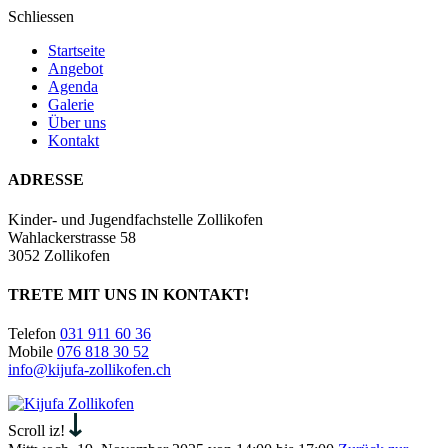
Schliessen
Startseite
Angebot
Agenda
Galerie
Über uns
Kontakt
ADRESSE
Kinder- und Jugendfachstelle Zollikofen
Wahlackerstrasse 58
3052 Zollikofen
TRETE MIT UNS IN KONTAKT!
Telefon
031 911 60 36
Mobile
076 818 30 52
info@kijufa-zollikofen.ch
Kijufa
Zollikofen
Scroll iz!