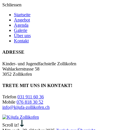
Schliessen
Startseite
Angebot
Agenda
Galerie
Über uns
Kontakt
ADRESSE
Kinder- und Jugendfachstelle Zollikofen
Wahlackerstrasse 58
3052 Zollikofen
TRETE MIT UNS IN KONTAKT!
Telefon
031 911 60 36
Mobile
076 818 30 52
info@kijufa-zollikofen.ch
Kijufa
Zollikofen
Scroll iz!