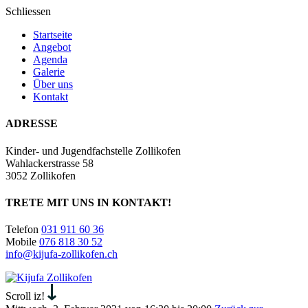
Schliessen
Startseite
Angebot
Agenda
Galerie
Über uns
Kontakt
ADRESSE
Kinder- und Jugendfachstelle Zollikofen
Wahlackerstrasse 58
3052 Zollikofen
TRETE MIT UNS IN KONTAKT!
Telefon
031 911 60 36
Mobile
076 818 30 52
info@kijufa-zollikofen.ch
Kijufa
Zollikofen
Scroll iz!