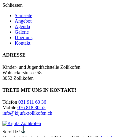
Schliessen
Startseite
Angebot
Agenda
Galerie
Über uns
Kontakt
ADRESSE
Kinder- und Jugendfachstelle Zollikofen
Wahlackerstrasse 58
3052 Zollikofen
TRETE MIT UNS IN KONTAKT!
Telefon
031 911 60 36
Mobile
076 818 30 52
info@kijufa-zollikofen.ch
Kijufa
Zollikofen
Scroll iz!